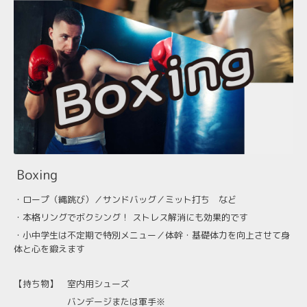
Boxing
・ロープ（縄跳び）／
サンドバッグ／
ミット打ち など
・本格リングでボクシング！
ストレス解消にも効果的です
・小中学生は不定期で特別メニュー／
体幹・基礎体力を向上させて身
体と心を鍛えます
【持ち物】
室内用シューズ
バンデージまたは軍手※